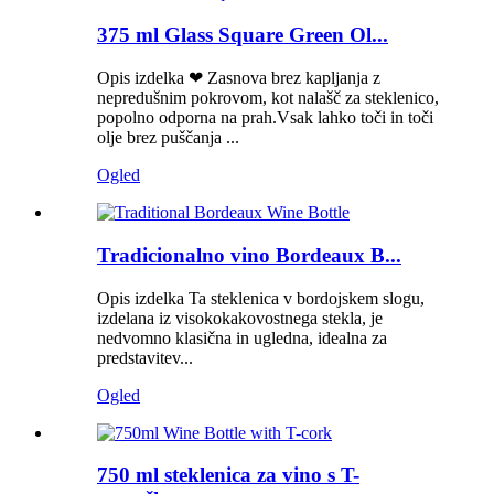
375 ml Glass Square Green Ol...
Opis izdelka ❤ Zasnova brez kapljanja z
nepredušnim pokrovom, kot nalašč za steklenico,
popolno odporna na prah.Vsak lahko toči in toči
olje brez puščanja ...
Ogled
Tradicionalno vino Bordeaux B...
Opis izdelka Ta steklenica v bordojskem slogu,
izdelana iz visokokakovostnega stekla, je
nedvomno klasična in ugledna, idealna za
predstavitev...
Ogled
750 ml steklenica za vino s T-