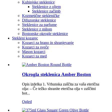
Kuhinjske steklenice
Steklenice z oljem
Steklenice začimb
Kozmetične stekleničke
Difuzorske steklenice
Steklenice za parfume
Steklenice z milom
Bostonske okrogle steklenice
Stekleni kozarec
Kozarci za hrano in shranjevanje
Kozarci za sveče
Mason kozarci
Kozarci za med
Okrogla steklenica Amber Boston
Opis izdelka 1. Vrhunska zaščita za vaša eterična
olja: – Če težko shranite eterična olja v zaščitni
bot...
Ogled