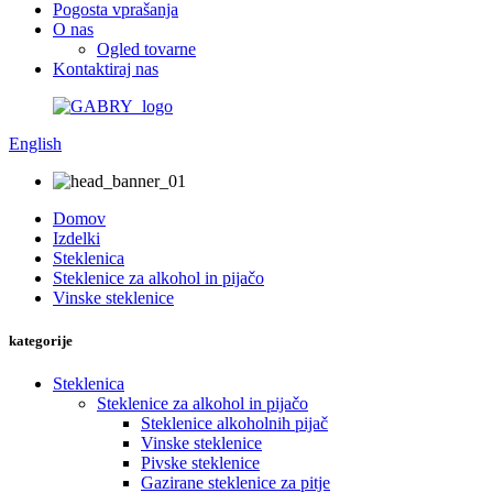
Pogosta vprašanja
O nas
Ogled tovarne
Kontaktiraj nas
English
Domov
Izdelki
Steklenica
Steklenice za alkohol in pijačo
Vinske steklenice
kategorije
Steklenica
Steklenice za alkohol in pijačo
Steklenice alkoholnih pijač
Vinske steklenice
Pivske steklenice
Gazirane steklenice za pitje