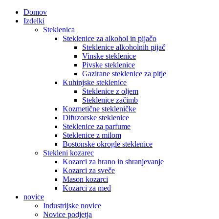
Domov
Izdelki
Steklenica
Steklenice za alkohol in pijačo
Steklenice alkoholnih pijač
Vinske steklenice
Pivske steklenice
Gazirane steklenice za pitje
Kuhinjske steklenice
Steklenice z oljem
Steklenice začimb
Kozmetične stekleničke
Difuzorske steklenice
Steklenice za parfume
Steklenice z milom
Bostonske okrogle steklenice
Stekleni kozarec
Kozarci za hrano in shranjevanje
Kozarci za sveče
Mason kozarci
Kozarci za med
novice
Industrijske novice
Novice podjetja