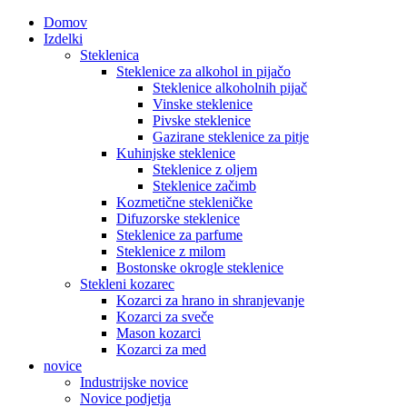
Domov
Izdelki
Steklenica
Steklenice za alkohol in pijačo
Steklenice alkoholnih pijač
Vinske steklenice
Pivske steklenice
Gazirane steklenice za pitje
Kuhinjske steklenice
Steklenice z oljem
Steklenice začimb
Kozmetične stekleničke
Difuzorske steklenice
Steklenice za parfume
Steklenice z milom
Bostonske okrogle steklenice
Stekleni kozarec
Kozarci za hrano in shranjevanje
Kozarci za sveče
Mason kozarci
Kozarci za med
novice
Industrijske novice
Novice podjetja