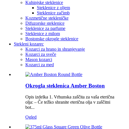
Kuhinjske steklenice
Steklenice z oljem
Steklenice začimb
Kozmetične stekleničke
Difuzorske steklenice
Steklenice za parfume
Steklenice z milom
Bostonske okrogle steklenice
Stekleni kozarec
Kozarci za hrano in shranjevanje
Kozarci za sveče
Mason kozarci
Kozarci za med
Okrogla steklenica Amber Boston
Opis izdelka 1. Vrhunska zaščita za vaša eterična
olja: – Če težko shranite eterična olja v zaščitni
bot...
Ogled