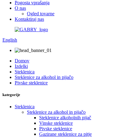
Pogosta vprašanja
O nas
Ogled tovarne
Kontaktiraj nas
English
Domov
Izdelki
Steklenica
Steklenice za alkohol in pijačo
Pivske steklenice
kategorije
Steklenica
Steklenice za alkohol in pijačo
Steklenice alkoholnih pijač
Vinske steklenice
Pivske steklenice
Gazirane steklenice za pitje